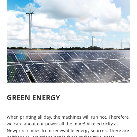
Essenzielle Cookies
Google Maps
GREEN ENERGY
Matomo Statistik
When printing all day, the machines will run hot. Therefore,
Auswahl speichern
we care about our power all the more! All electricity at
Newprint comes from renewable energy sources. There are