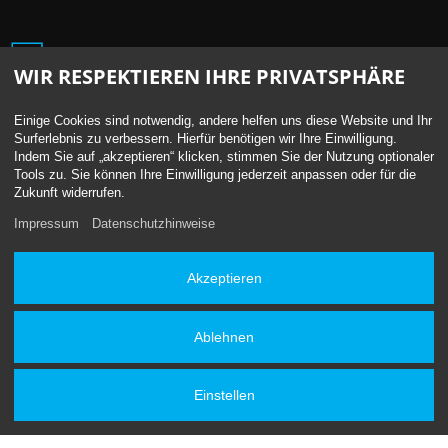
WIR RESPEKTIEREN IHRE PRIVATSPHÄRE
Get a quote now
Einige Cookies sind notwendig, andere helfen uns diese Website und Ihr
Surferlebnis zu verbessern. Hierfür benötigen wir Ihre Einwilligung.
Indem Sie auf „akzeptieren“ klicken, stimmen Sie der Nutzung optionaler
Tools zu. Sie können Ihre Einwilligung jederzeit anpassen oder für die
We'd be honoured to be part of your next project. Please do
Zukunft widerrufen.
get in touch.
We can't wait to hear from you.
Impressum
Datenschutzhinweise
Contact form
Akzeptieren
Ablehnen
Contact
Einstellen
Business hours: Mon to Fri 9am until 5pm