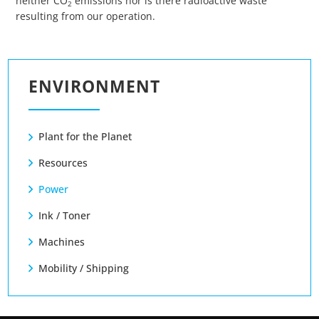
neither CO
emissions nor is there radioactive waste
2
resulting from our operation.
ENVIRONMENT
Plant for the Planet
Resources
Power
Ink / Toner
Machines
Mobility / Shipping