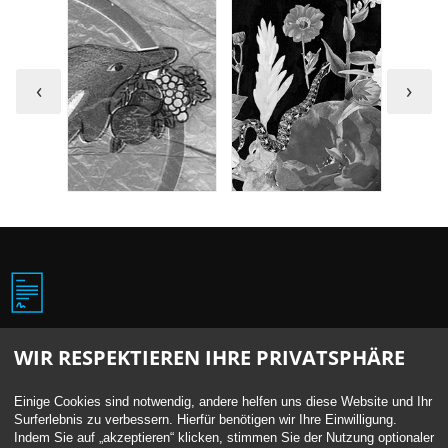
‹
›
Get a quote now
WIR RESPEKTIEREN IHRE PRIVATSPHÄRE
Einige Cookies sind notwendig, andere helfen uns diese Website und Ihr
We'd be honoured to be part of your next project. Please do
Surferlebnis zu verbessern. Hierfür benötigen wir Ihre Einwilligung.
get in touch.
Indem Sie auf „akzeptieren“ klicken, stimmen Sie der Nutzung optionaler