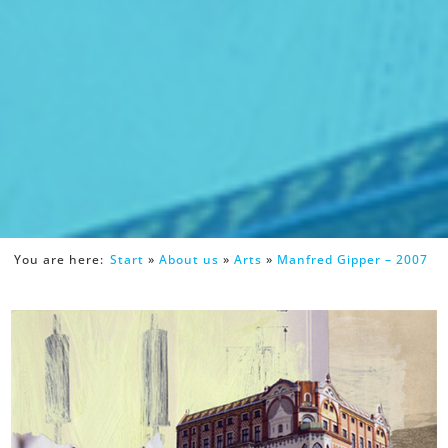
You are here:
Start
»
About us
»
Arts
»
Manfred Gipper – 2007