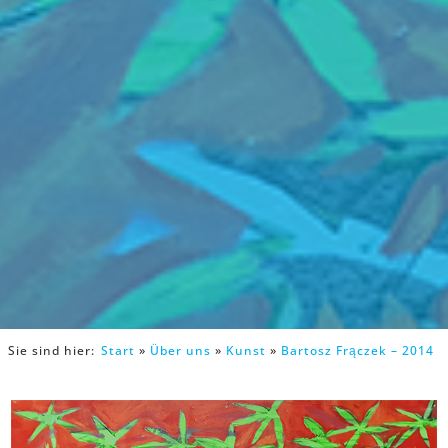
Sie sind hier:
Start
»
Über uns
»
Kunst
»
Bartosz Frączek – 2014