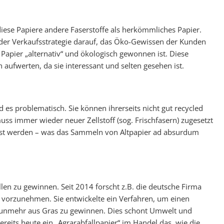
diese Papiere andere Faserstoffe als herkömmliches Papier.
l der Verkaufsstrategie darauf, das Öko-Gewissen der Kunden
 Papier „alternativ“ und ökologisch gewonnen ist. Diese
aufwerten, da sie interessant und selten gesehen ist.
es problematisch. Sie können ihrerseits nicht gut recycled
s immer wieder neuer Zellstoff (sog. Frischfasern) zugesetzt
ust werden – was das Sammeln von Altpapier ad absurdum
wahl speichern
len zu gewinnen. Seit 2014 forscht z.B. die deutsche Firma
n vorzunehmen. Sie entwickelte ein Verfahren, um einen
z nunmehr aus Gras zu gewinnen. Dies schont Umwelt und
reits heute ein „Agrarabfallpapier“ im Handel das, wie die