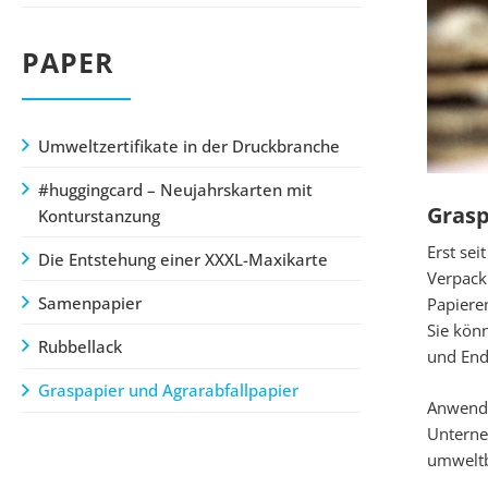
PAPER
Umweltzertifikate in der Druckbranche
#huggingcard – Neujahrskarten mit
Grasp
Konturstanzung
Erst se
Die Entstehung einer XXXL-Maxikarte
Verpack
Samenpapier
Papiere
Sie kön
Rubbellack
und End
Graspapier und Agrarabfallpapier
Anwendu
Unterne
umweltb