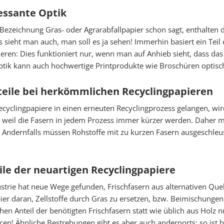
essante Optik
Bezeichnung Gras- oder Agrarabfallpapier schon sagt, enthalten 
 sieht man auch, man soll es ja sehen! Immerhin basiert ein Tei
ieren: Dies funktioniert nur, wenn man auf Anhieb sieht, dass das
tik kann auch hochwertige Printprodukte wie Broschüren optisch 
 Cookies
eile bei herkömmlichen Recyclingpapieren
s
yclingpapiere in einen erneuten Recyclingprozess gelangen, wird 
 weil die Fasern in jedem Prozess immer kürzer werden. Daher mus
 Andernfalls müssen Rohstoffe mit zu kurzen Fasern ausgeschle
istik
ile der neuartigen Recyclingpapiere
Aus
strie hat neue Wege gefunden, Frischfasern aus alternativen Quel
ier daran, Zellstoffe durch Gras zu ersetzen, bzw. Beimischunge
chen Anteil der benötigten Frischfasern statt wie üblich aus Hol
en! Ähnliche Bestrebungen gibt es aber auch andernorts: so ist be