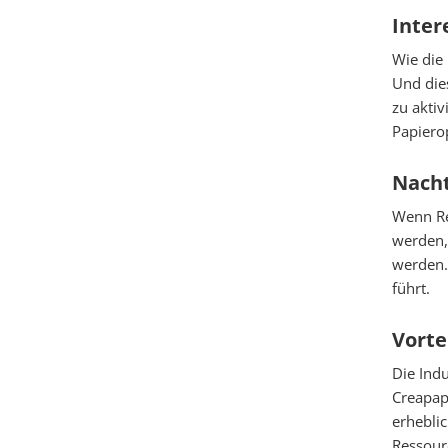
Inter
Wie die 
Und dies
zu aktiv
Papierop
Essenzielle
Nacht
Google Map
Wenn Rec
werden,
werden.
Matomo-Stat
führt.
Vorte
Die Indu
Creapap
erhebli
Ressourc