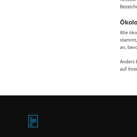
Bezeich
Ökolo
Wie ökol
stammt,
an, bevo
Anders b
auf ihr