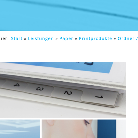
ier:
Start
»
Leistungen
»
Paper
»
Printprodukte
»
Ordner 
 Cookies
s
istik