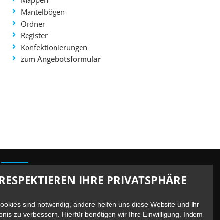
Mantelbögen
wahl speichern
Ordner
Register
Konfektionierungen
zum Angebotsformular
Standort
Berliner Straße 13 /
Ecke Bundesallee 41
RESPEKTIEREN IHRE PRIVATSPHÄRE
10715 Berlin – Wilmersdorf
U7 / U9 U-Bhf. Berliner Straße
Cookies sind notwendig, andere helfen uns diese Website und Ihr
bnis zu verbessern. Hierfür benötigen wir Ihre Einwilligung. Indem