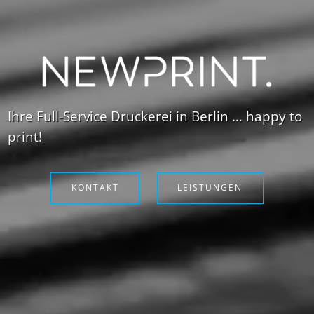
Ihre Full-Service Druckerei in Berlin … happy to
print!
KONTAKT
LEISTUNGEN