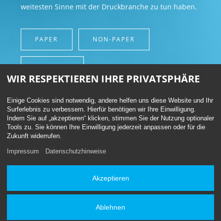
weitesten Sinne mit der Druckbranche zu tun haben.
PAPER
NON-PAPER
SERVICES
WIR RESPEKTIEREN IHRE PRIVATSPHÄRE
Einige Cookies sind notwendig, andere helfen uns diese Website und Ihr
Surferlebnis zu verbessern. Hierfür benötigen wir Ihre Einwilligung.
Indem Sie auf „akzeptieren“ klicken, stimmen Sie der Nutzung optionaler
Tools zu. Sie können Ihre Einwilligung jederzeit anpassen oder für die
Zukunft widerrufen.
Impressum
Datenschutzhinweise
UNSERE KOMPETENZEN
Akzeptieren
Zuverlässig, zuverlässig, zuverlässig! Schnell und persönlich
betreut. Das ist unser Markenzeichen. Verlassen Sie sich
Ablehnen
darauf. Wir sind gut – und wir halten, was wir versprechen.